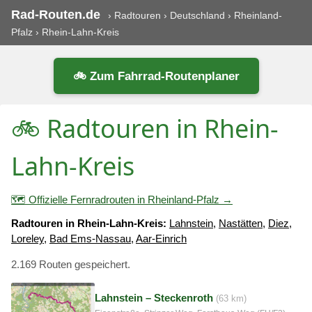
Rad-Routen.de
›
Radtouren
›
Deutschland
›
Rheinland-
Pfalz
›
Rhein-Lahn-Kreis
🚲 Zum Fahrrad-Routenplaner
🚲 Radtouren in Rhein-
Lahn-Kreis
🗺️ Offizielle Fernradrouten in Rheinland-Pfalz →
Radtouren in Rhein-Lahn-Kreis:
Lahnstein
,
Nastätten
,
Diez
,
Loreley
,
Bad Ems-Nassau
,
Aar-Einrich
2.169 Routen gespeichert.
Lahnstein – Steckenroth
(63 km)