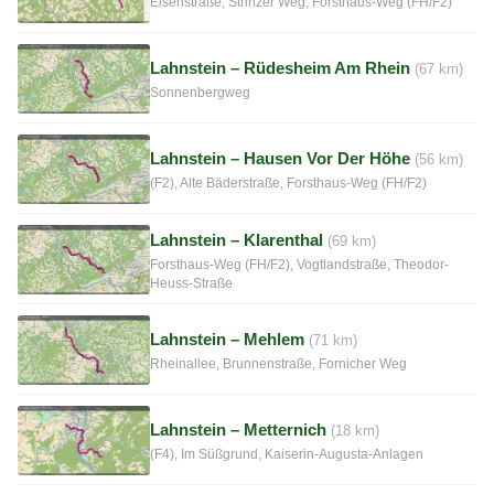
Eisenstraße, Strinzer Weg, Forsthaus-Weg (FH/F2)
Lahnstein – Rüdesheim Am Rhein
(67 km)
Sonnenbergweg
Lahnstein – Hausen Vor Der Höhe
(56 km)
(F2), Alte Bäderstraße, Forsthaus-Weg (FH/F2)
Lahnstein – Klarenthal
(69 km)
Forsthaus-Weg (FH/F2), Vogtlandstraße, Theodor-
Heuss-Straße
Lahnstein – Mehlem
(71 km)
Rheinallee, Brunnenstraße, Fornicher Weg
Lahnstein – Metternich
(18 km)
(F4), Im Süßgrund, Kaiserin-Augusta-Anlagen