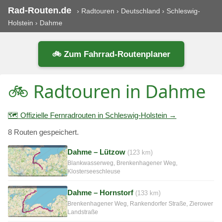
Rad-Routen.de
›
Radtouren
›
Deutschland
›
Schleswig-
Holstein
›
Dahme
🚲 Zum Fahrrad-Routenplaner
🚲 Radtouren in Dahme
🗺️ Offizielle Fernradrouten in Schleswig-Holstein →
8 Routen gespeichert.
Dahme – Lützow
(123 km)
Blankwasserweg, Brenkenhagener Weg,
Klosterseeschleuse
Dahme – Hornstorf
(133 km)
Brenkenhagener Weg, Rankendorfer Straße, Zierower
Landstraße