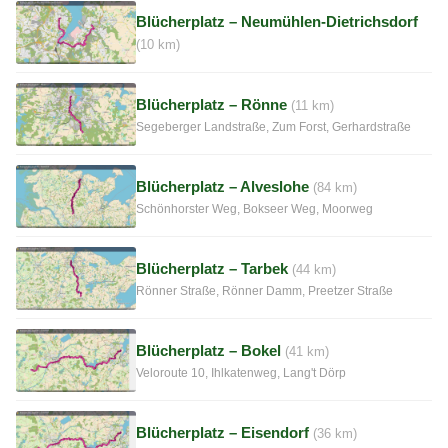
Blücherplatz – Neumühlen-Dietrichsdorf
(10 km)
Blücherplatz – Rönne
(11 km)
Segeberger Landstraße, Zum Forst, Gerhardstraße
Blücherplatz – Alveslohe
(84 km)
Schönhorster Weg, Bokseer Weg, Moorweg
Blücherplatz – Tarbek
(44 km)
Rönner Straße, Rönner Damm, Preetzer Straße
Blücherplatz – Bokel
(41 km)
Veloroute 10, Ihlkatenweg, Lang't Dörp
Blücherplatz – Eisendorf
(36 km)