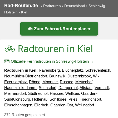
Rad-Routen.de
›
Radtouren
›
Deutschland
›
Schleswig-
Holstein
›
Kiel
🚲 Zum Fahrrad-Routenplaner
🚲 Radtouren in Kiel
🗺️ Offizielle Fernradrouten in Schleswig-Holstein →
Radtouren in Kiel:
Ravensberg
,
Blücherplatz
,
Schreventeich
,
Neumühlen-Dietrichsdorf
,
Brunswik
,
Düsternbrook
,
Wik
,
Exerzierplatz
,
Rönne
,
Moorsee
,
Russee
,
Mettenhof
,
Hasseldieksdamm
,
Suchsdorf
,
Damperhof
,
Altstadt
,
Vorstadt
,
Meimersdorf
,
Südfriedhof
,
Hassee
,
Wellsee
,
Gaarden-
Süd/Kronsburg
,
Holtenau
,
Schilksee
,
Pries
,
Friedrichsort
,
Elmschenhagen
,
Ellerbek
,
Gaarden-Ost
,
Wellingdorf
372 Routen gespeichert.