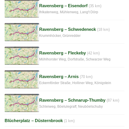
Ravensberg – Eisendorf
(35 km)
Ihlkatenweg, Mühlenweg, Lang't Dörp
Ravensberg – Schwedeneck
(18 km)
Krummhöcker, Grünredder
Ravensberg – Fleckeby
(42 km)
Möhlhorster Weg, Dorfstraße, Schwarzer Weg
Ravensberg – Arnis
(70 km)
Eckernförder Straße, Holliner Weg, Königstein
Ravensberg – Schnarup-Thumby
(87 km)
Schleiweg, Böelulegraff, Neuböelschuby
Blücherplatz – Düsternbrook
(1 km)