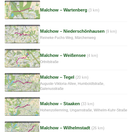
Malchow – Wartenberg
(3 km)
Malchow – Niederschönhausen
(9 km)
Reineke-Fuchs-Weg, Märchenweg
Malchow – Weißensee
(4 km)
Ortnitstraße
Malchow – Tegel
(20 km)
Auguste-Viktoria-Allee, Humboldtstraße,
Galenusstraße
Malchow – Staaken
(33 km)
Hohenzollernring, Ungarnstraße, Wilhelm-Kuhr-Straße
Malchow – Wilhelmstadt
(26 km)