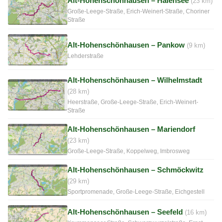
Alt-Hohenschönhausen – Halensee
(23 km)
Große-Leege-Straße, Erich-Weinert-Straße, Choriner
Straße
Alt-Hohenschönhausen – Pankow
(9 km)
Lehderstraße
Alt-Hohenschönhausen – Wilhelmstadt
(28 km)
Heerstraße, Große-Leege-Straße, Erich-Weinert-
Straße
Alt-Hohenschönhausen – Mariendorf
(23 km)
Große-Leege-Straße, Koppelweg, Imbrosweg
Alt-Hohenschönhausen – Schmöckwitz
(29 km)
Sportpromenade, Große-Leege-Straße, Eichgestell
Alt-Hohenschönhausen – Seefeld
(16 km)