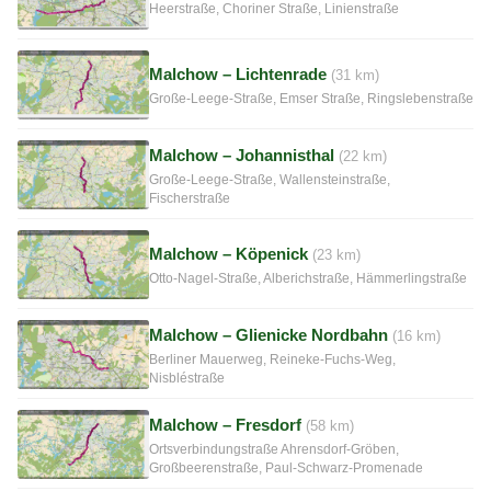
Heerstraße, Choriner Straße, Linienstraße
Malchow – Lichtenrade
(31 km)
Große-Leege-Straße, Emser Straße, Ringslebenstraße
Malchow – Johannisthal
(22 km)
Große-Leege-Straße, Wallensteinstraße,
Fischerstraße
Malchow – Köpenick
(23 km)
Otto-Nagel-Straße, Alberichstraße, Hämmerlingstraße
Malchow – Glienicke Nordbahn
(16 km)
Berliner Mauerweg, Reineke-Fuchs-Weg,
Nisbléstraße
Malchow – Fresdorf
(58 km)
Ortsverbindungstraße Ahrensdorf-Gröben,
Großbeerenstraße, Paul-Schwarz-Promenade