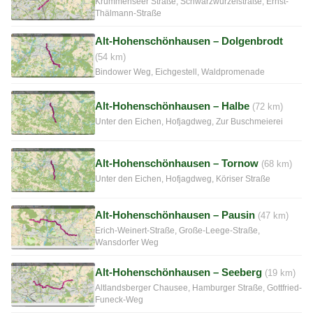
Krummenseer Straße, Schwarzwurzelstraße, Ernst-
Thälmann-Straße
Alt-Hohenschönhausen – Dolgenbrodt
(54 km)
Bindower Weg, Eichgestell, Waldpromenade
Alt-Hohenschönhausen – Halbe
(72 km)
Unter den Eichen, Hofjagdweg, Zur Buschmeierei
Alt-Hohenschönhausen – Tornow
(68 km)
Unter den Eichen, Hofjagdweg, Köriser Straße
Alt-Hohenschönhausen – Pausin
(47 km)
Erich-Weinert-Straße, Große-Leege-Straße,
Wansdorfer Weg
Alt-Hohenschönhausen – Seeberg
(19 km)
Altlandsberger Chausee, Hamburger Straße, Gottfried-
Funeck-Weg