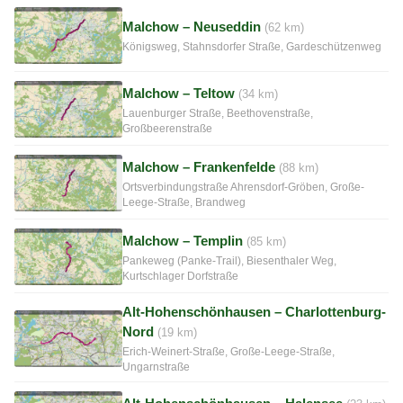
Malchow – Neuseddin
(62 km)
Königsweg, Stahnsdorfer Straße, Gardeschützenweg
Malchow – Teltow
(34 km)
Lauenburger Straße, Beethovenstraße,
Großbeerenstraße
Malchow – Frankenfelde
(88 km)
Ortsverbindungstraße Ahrensdorf-Gröben, Große-
Leege-Straße, Brandweg
Malchow – Templin
(85 km)
Pankeweg (Panke-Trail), Biesenthaler Weg,
Kurtschlager Dorfstraße
Alt-Hohenschönhausen – Charlottenburg-
Nord
(19 km)
Erich-Weinert-Straße, Große-Leege-Straße,
Ungarnstraße