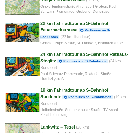
(36 km)
Ortsverbindungstraße Ahrensdorf-Gröben, Paul-
Schwarz-Promenade, Gröbener Dorfstraße
22 km Fahrradtour ab S-Bahnhof
Feuerbachstrasse
🚇 Radtouren an S-
(22 km Rundtour)
Bahnhöfen
General-Pape-Straße, Alt-Lankwitz, Bismarckstraße
24 km Fahrradtour ab S-Bahnhof Rathaus-
Steglitz
(24 km
🚇 Radtouren an S-Bahnhöfen
Rundtour)
Paul-Schwarz-Promenade, Rixdorfer Straße,
Hranitzkystraße
19 km Fahrradtour ab S-Bahnhof
Suedende
(19 km
🚇 Radtouren an S-Bahnhöfen
Rundtour)
Holbeinstraße, Sondershauser Straße, TV-Asahi-
Kirschblütenweg
Lankwitz – Tegel
(26 km)