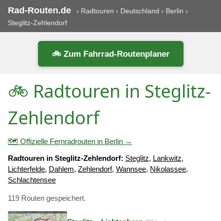
Rad-Routen.de
›
Radtouren
›
Deutschland
›
Berlin
›
Steglitz-Zehlendorf
🚲 Zum Fahrrad-Routenplaner
🚲 Radtouren in Steglitz-
Zehlendorf
🗺️ Offizielle Fernradrouten in Berlin →
Radtouren in Steglitz-Zehlendorf:
Steglitz
,
Lankwitz
,
Lichterfelde
,
Dahlem
,
Zehlendorf
,
Wannsee
,
Nikolassee
,
Schlachtensee
119 Routen gespeichert.