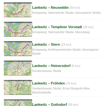
Lankwitz – Neuseddin
(44 km)
Königsweg, Stahnsdorfer Straße, Neuruppiner Straße
Lankwitz – Templiner Vorstadt
(28 km)
Königsweg, Stahnsdorfer Straße, Wurzelweg
Lankwitz – Stern
(24 km)
Königsweg, Kohlhasenbrücker Straße, Neuruppiner
Straße
Lankwitz – Heinersdorf
(6 km)
Sondershauser Straße
Lankwitz – Fröhden
(74 km)
Sondershauser Straße, Ernst-Stargardt-Allee,
Bahnhofstraße
Lankwitz – Gottsdorf
(59 km)