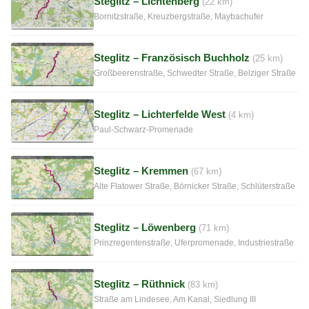
Steglitz – Lichtenberg
(22 km)
Bornitzstraße, Kreuzbergstraße, Maybachufer
Steglitz – Französisch Buchholz
(25 km)
Großbeerenstraße, Schwedter Straße, Belziger Straße
Steglitz – Lichterfelde West
(4 km)
Paul-Schwarz-Promenade
Steglitz – Kremmen
(67 km)
Alte Flatower Straße, Börnicker Straße, Schlüterstraße
Steglitz – Löwenberg
(71 km)
Prinzregentenstraße, Uferpromenade, Industriestraße
Steglitz – Rüthnick
(83 km)
Straße am Lindesee, Am Kanal, Siedlung III