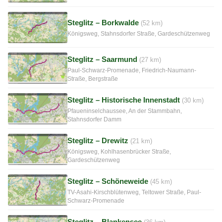
Steglitz – Borkwalde
(52 km)
Königsweg, Stahnsdorfer Straße, Gardeschützenweg
Steglitz – Saarmund
(27 km)
Paul-Schwarz-Promenade, Friedrich-Naumann-
Straße, Bergstraße
Steglitz – Historische Innenstadt
(30 km)
Pfaueninselchaussee, An der Stammbahn,
Stahnsdorfer Damm
Steglitz – Drewitz
(21 km)
Königsweg, Kohlhasenbrücker Straße,
Gardeschützenweg
Steglitz – Schöneweide
(45 km)
TV-Asahi-Kirschblütenweg, Teltower Straße, Paul-
Schwarz-Promenade
Steglitz – Blankensee