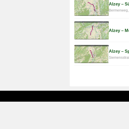
Alzey – S
Bermenweg,
Alzey – 
Alzey – S
Siemensstraß