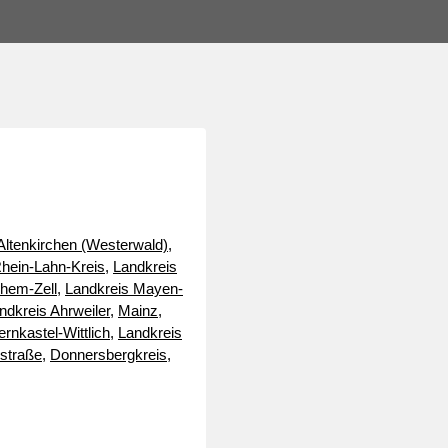
Altenkirchen (Westerwald)
,
hein-Lahn-Kreis
,
Landkreis
hem-Zell
,
Landkreis Mayen-
ndkreis Ahrweiler
,
Mainz
,
rnkastel-Wittlich
,
Landkreis
straße
,
Donnersbergkreis
,